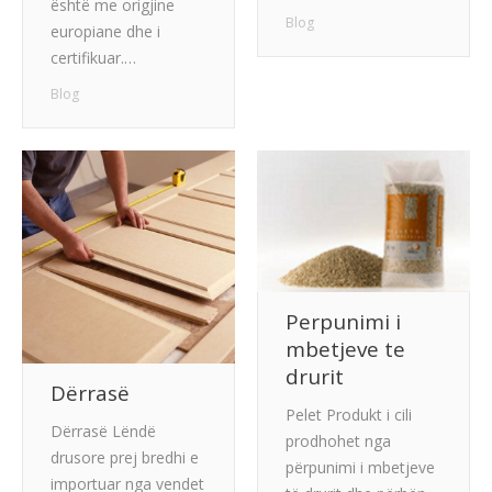
është me origjine
Blog
europiane dhe i
certifikuar.…
Blog
Perpunimi i
mbetjeve te
drurit
Dërrasë
Pelet Produkt i cili
Dërrasë Lëndë
prodhohet nga
drusore prej bredhi e
përpunimi i mbetjeve
importuar nga vendet