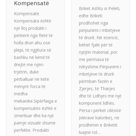
Kompensatë
Briket Ashtu si Peleti,
Kompensatë
edhe Briketi
Kompensata është
prodhohet nga
një lloj produkti i
përpunimi i mbetjeve
përbërë nga fletë të
të drurit. Në esencë,
holla druri ahu ose
bëhet fjalë për të
plepi, të ngjitura së
njëjtin material, por
bashku në kënd të
me përmasa të
drejtë me njëri-
ndryshme.Përpunimi i
trjetrin, duke
mbetjeve të drurit
përballuar në këtë
përmban fazën e
mënyrë forca të
Zjerjes, të Tharjes
mëdha
dhe të Lidhjes me një
mekanike.Sipërfaqja e
komponent lidhës.
kompensatës është e
Përsa i përket cilësisë
zmeriluar dhe ka një
(vlerave kalorike), në
pamje vizuale shumë
prodhimin e Briketit
perfekte. Produkti
luajnë rol…