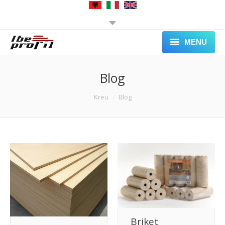
MENU
Kreu
Blog
Katallog
You are here:
Kreu
Blog
Rreth Nesh
Kontakt
Briket