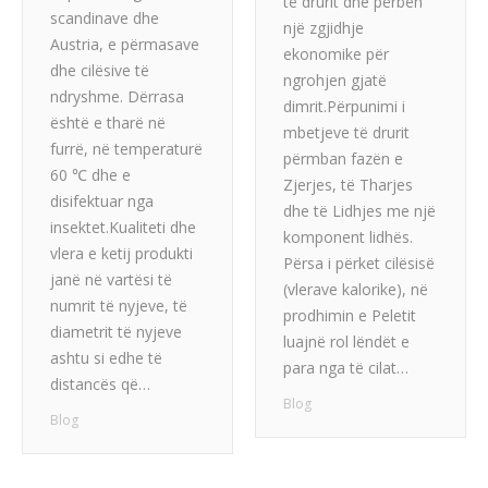
të drurit dhe përbën
scandinave dhe
një zgjidhje
Austria, e përmasave
ekonomike për
dhe cilësive të
ngrohjen gjatë
ndryshme. Dërrasa
dimrit.Përpunimi i
është e tharë në
mbetjeve të drurit
furrë, në temperaturë
përmban fazën e
60 ℃ dhe e
Zjerjes, të Tharjes
disifektuar nga
dhe të Lidhjes me një
insektet.Kualiteti dhe
komponent lidhës.
vlera e ketij produkti
Përsa i përket cilësisë
janë në vartësi të
(vlerave kalorike), në
numrit të nyjeve, të
prodhimin e Peletit
diametrit të nyjeve
luajnë rol lëndët e
ashtu si edhe të
para nga të cilat…
distancës që…
Blog
Blog