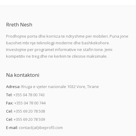
Rreth Nesh
Prodhojme porta dhe korniza te ndryshme per mobileri. Puna jone
bazohet mbi nje teknologji moderne dhe bashkekohore.
Investojme per programet informative ne stafin tone. Jemi
kompetitiv ne treg dhe ne kerkim te cilesise maksimale.
Na kontaktoni
Adresa:
Rruga e vjeter nacionale 1032 Vore, Tirane
Tel:
+355 04 78 00 743
Fax:
+355 04 78 00 744
Cel:
+355 69 20 78 508
Cel:
+355 69 20 78 509
E-mail:
contact{at}ibeprofil.com